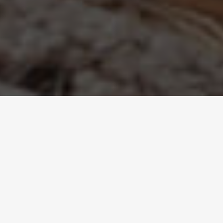
Nunc turpis
ullamcorper nibh
Curabitur aliquet pellentesque diam. Integer quis metus
vitae elit lobortis egestas. Lorem ipsum dolor sit amet,